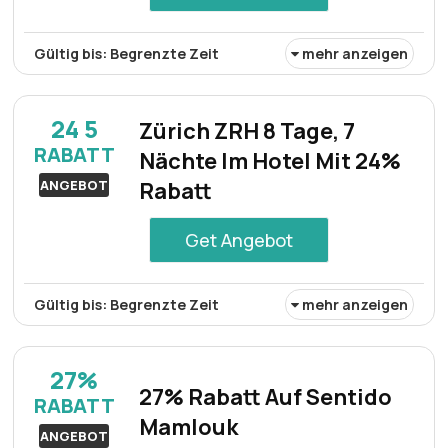
Gültig bis: Begrenzte Zeit
mehr anzeigen
Genießen Sie im Glamour Resort & Spa einen luxuriösen
Aufenthalt zu einem ermäßigten Preis von 26%.
24 5
Zürich ZRH 8 Tage, 7
Genießen Sie luxuriöse Annehmlichkeiten und
RABATT
Nächte Im Hotel Mit 24%
Verwöhnservices inmitten einer atemberaubenden
Umgebung.
ANGEBOT
Rabatt
Get Angebot
Gültig bis: Begrenzte Zeit
mehr anzeigen
In Zürich gibt es einen 8-tägigen Hotelaufenthalt mit 7
Übernachtungen zu einem ermäßigten Preis von 24%.
27%
Reisende können ein einwöchiges Erlebnis im Herzen von
27% Rabatt Auf Sentido
RABATT
Zürich genießen, in die lokale Kultur eintauchen und die
Mamlouk
Sehenswürdigkeiten der Stadt erkunden.
ANGEBOT