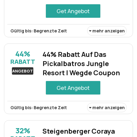
Get Angebot
Gültig bis: Begrenzte Zeit
mehr anzeigen
Genießen Sie bei unserem exklusiven Sale-Event
Rabatte von bis zu 80%. Entdecken Sie unschlagbare
44%
44% Rabatt Auf Das
Angebote für eine breite Produktpalette in unserem
RABATT
Pickalbatros Jungle
gesamten Sortiment. Dieses zeitlich begrenzte Angebot
ist Ihre Chance, viel zu sparen, solange der Vorrat reicht.
ANGEBOT
Resort | Wegde Coupon
Get Angebot
Gültig bis: Begrenzte Zeit
mehr anzeigen
Das Pickalbatros Jungle Resort verfügt über einen
beachtlichen Anteil von 44% am lokalen Tourismusmarkt,
32%
Steigenberger Coraya
was seine dominierende Stellung unterstreicht. Diese