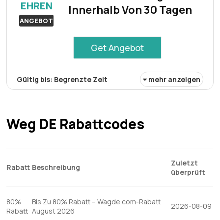
EHREN
Innerhalb Von 30 Tagen
ANGEBOT
Get Angebot
Gültig bis: Begrenzte Zeit
mehr anzeigen
Innerhalb eines Zeitraums von 30 Tagen haben Kunden
Anspruch auf einen kostenlosen Rückholservice. Sie
können dieses Angebot kostenlos nutzen und so mit
Weg DE Rabattcodes
ihrem Kauf zufrieden sein.
Zuletzt
Rabatt
Beschreibung
überprüft
80%
Bis Zu 80% Rabatt – Wagde.com-Rabatt
2026-08-09
Rabatt
August 2026