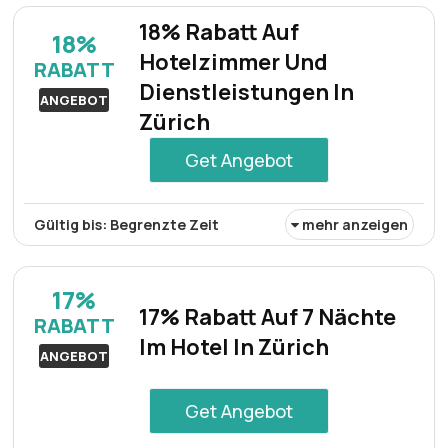
großzügige 20% Rabatt auf Flüge nach Hamburg bei
18% Rabatt Auf
18%
Buchung einer Unterkunft in einem teilnehmenden Hotel.
Hotelzimmer Und
RABATT
Diese Möglichkeit ermöglicht es Einzelpersonen, ihre
Dienstleistungen In
Reisekosten erheblich einzusparen.
ANGEBOT
Zürich
Get Angebot
Gültig bis: Begrenzte Zeit
mehr anzeigen
Auf Hotelzimmer und Dienstleistungen in Zürich gibt es
18% Rabatt. Genießen Sie während Ihres Aufenthalts in
17%
dieser wunderschönen Schweizer Stadt ermäßigte
17% Rabatt Auf 7 Nächte
RABATT
Preise für Unterkünfte und verschiedene
Im Hotel In Zürich
Annehmlichkeiten.
ANGEBOT
Get Angebot