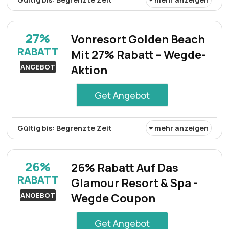
Sichern Sie sich einen Aufenthalt im Geneva Hotel mit
einer beeindruckenden Ermäßigung von 28% und einem
27%
Vonresort Golden Beach
außergewöhnlichen Preis-Leistungs-Verhältnis für ein
RABATT
Mit 27% Rabatt – Wegde-
exquisites Unterkunftserlebnis im Herzen der Stadt.
ANGEBOT
Aktion
Get Angebot
Gültig bis: Begrenzte Zeit
mehr anzeigen
Genießen Sie im Vonresort Golden Beach einen
bemerkenswerten Rabatt von 27% auf Ihren Aufenthalt.
26%
26% Rabatt Auf Das
Erleben Sie luxuriöse Annehmlichkeiten und unberührte
RABATT
Glamour Resort & Spa -
Strände und sparen Sie dabei viel. Buchen Sie jetzt für
ein unvergessliches Urlaubserlebnis.
ANGEBOT
Wegde Coupon
Get Angebot